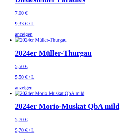
7,00
€
9,33
€
/
L
anzeigen
2024er Müller-Thurgau
5,50
€
5,50
€
/
L
anzeigen
2024er Morio-Muskat QbA mild
5,70
€
5,70
€
/
L