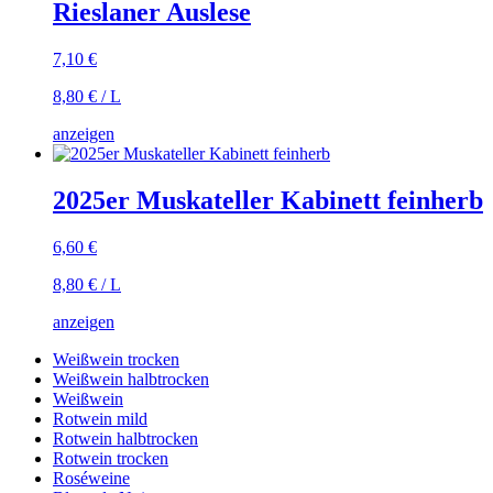
Rieslaner Auslese
7,10
€
8,80
€
/
L
anzeigen
2025er Muskateller Kabinett feinherb
6,60
€
8,80
€
/
L
anzeigen
Weißwein trocken
Weißwein halbtrocken
Weißwein
Rotwein mild
Rotwein halbtrocken
Rotwein trocken
Roséweine