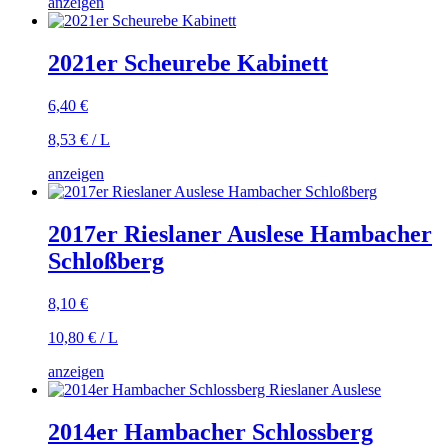
anzeigen
2021er Scheurebe Kabinett
6,40
€
8,53
€
/
L
anzeigen
2017er Rieslaner Auslese Hambacher
Schloßberg
8,10
€
10,80
€
/
L
anzeigen
2014er Hambacher Schlossberg