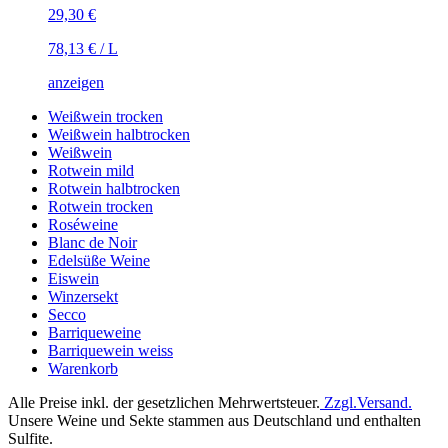
29,30
€
78,13
€
/
L
anzeigen
Weißwein trocken
Weißwein halbtrocken
Weißwein
Rotwein mild
Rotwein halbtrocken
Rotwein trocken
Roséweine
Blanc de Noir
Edelsüße Weine
Eiswein
Winzersekt
Secco
Barriqueweine
Barriquewein weiss
Warenkorb
Alle Preise inkl. der gesetzlichen Mehrwertsteuer.
Zzgl.Versand.
Unsere Weine und Sekte stammen aus Deutschland und enthalten
Sulfite.