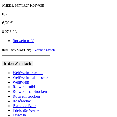
Milder, samtiger Rorwein
0,75l
6,20
€
8,27
€
/
L
Rotwein mild
inkl. 19% MwSt. zzgl.
Versandkosten
2023er
Diedesfelder
In den Warenkorb
Ölgässel
Dornfelder
Weißwein trocken
Rotwein
Weißwein halbtrocken
Menge
Weißwein
Rotwein mild
Rotwein halbtrocken
Rotwein trocken
Roséweine
Blanc de Noir
Edelsüße Weine
Eiswein