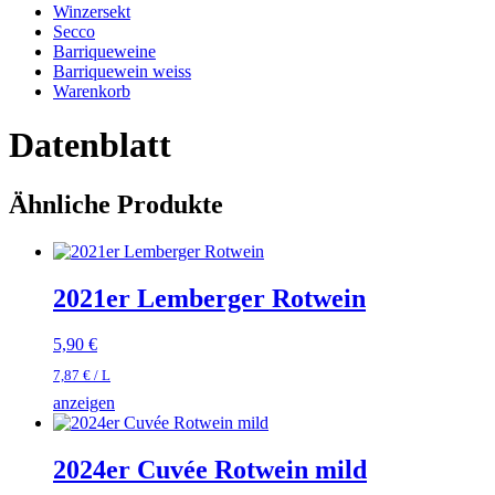
Winzersekt
Secco
Barriqueweine
Barriquewein weiss
Warenkorb
Datenblatt
Ähnliche Produkte
2021er Lemberger Rotwein
5,90
€
7,87
€
/
L
anzeigen
2024er Cuvée Rotwein mild